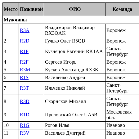
Место
Позывной
ФИО
Команда
Мужчины
Владимиров Владимир
1
R3A
Воронеж
RX3QAK
2
R2D
Гулько Олег R5QD
Воронеж
Санкт-
3
R1P
Кузнецов Евгений RK1AA
Петербург
4
R2F
Сергеев Игорь
Воронеж
5
R3M
Кусков Александр RX3K
Воронеж
6
R1S
Василенко Андрей
Воронеж
Санкт-
7
R3T
Ильченко Николай
Петербург
Санкт-
8
R3D
Скорняков Михаил
Петербург
Московская
9
R1D
Преловский Олег UA5B
обл.
10
R1G
Рогов Илья
Иваново
11
R3V
Васильев Дмитрий
Иваново