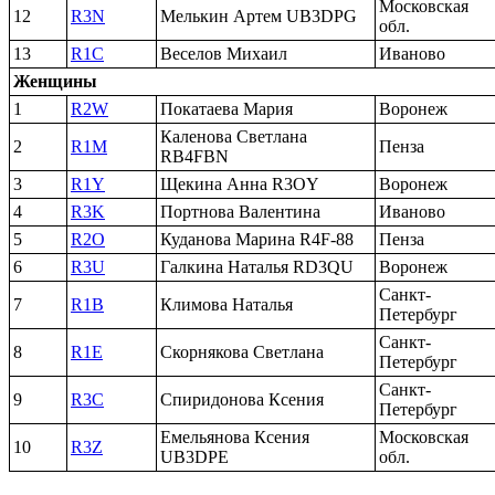
Московская
12
R3N
Мелькин Артем UB3DPG
обл.
13
R1C
Веселов Михаил
Иваново
Женщины
1
R2W
Покатаева Мария
Воронеж
Каленова Светлана
2
R1M
Пенза
RB4FBN
3
R1Y
Щекина Анна R3OY
Воронеж
4
R3K
Портнова Валентина
Иваново
5
R2O
Куданова Марина R4F-88
Пенза
6
R3U
Галкина Наталья RD3QU
Воронеж
Санкт-
7
R1B
Климова Наталья
Петербург
Санкт-
8
R1E
Скорнякова Светлана
Петербург
Санкт-
9
R3C
Спиридонова Ксения
Петербург
Емельянова Ксения
Московская
10
R3Z
UB3DPE
обл.